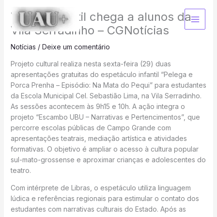
Ir
Teatro infantil chega a alunos da
para
o
Vila Serradinho – CGNotícias
conteúdo
Notícias
/
Deixe um comentário
Projeto cultural realiza nesta sexta-feira (29) duas
apresentações gratuitas do espetáculo infantil “Pelega e
Porca Prenha – Episódio: Na Mata do Pequi” para estudantes
da Escola Municipal Cel. Sebastião Lima, na Vila Serradinho.
As sessões acontecem às 9h15 e 10h. A ação integra o
projeto “Escambo UBU – Narrativas e Pertencimentos”, que
percorre escolas públicas de Campo Grande com
apresentações teatrais, mediação artística e atividades
formativas. O objetivo é ampliar o acesso à cultura popular
sul-mato-grossense e aproximar crianças e adolescentes do
teatro.
Com intérprete de Libras, o espetáculo utiliza linguagem
lúdica e referências regionais para estimular o contato dos
estudantes com narrativas culturais do Estado. Após as