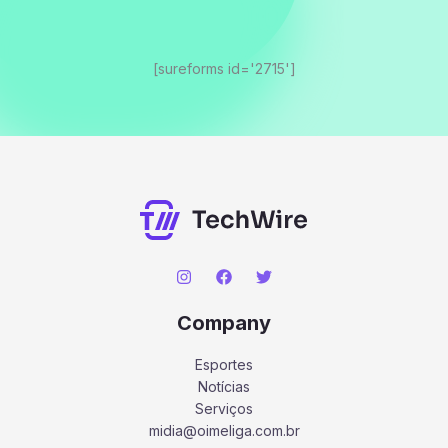
[sureforms id='2715']
Company
Esportes
Notícias
Serviços
midia@oimeliga.com.br