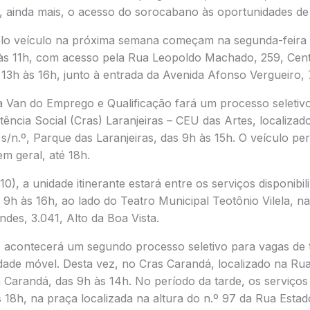
, ainda mais, o acesso do sorocabano às oportunidades d
lo veículo na próxima semana começam na segunda-feira (
às 11h, com acesso pela Rua Leopoldo Machado, 259, Cent
13h às 16h, junto à entrada da Avenida Afonso Vergueiro, 
 a Van do Emprego e Qualificação fará um processo seletiv
tência Social (Cras) Laranjeiras – CEU das Artes, localiza
/n.º, Parque das Laranjeiras, das 9h às 15h. O veículo pe
m geral, até 18h.
10), a unidade itinerante estará entre os serviços disponibi
 9h às 16h, ao lado do Teatro Municipal Teotônio Vilela, n
des, 3.041, Alto da Boa Vista.
1), acontecerá um segundo processo seletivo para vagas de
dade móvel. Desta vez, no Cras Carandá, localizado na Rua
 Carandá, das 9h às 14h. No período da tarde, os serviços
s 18h, na praça localizada na altura do n.º 97 da Rua Estado