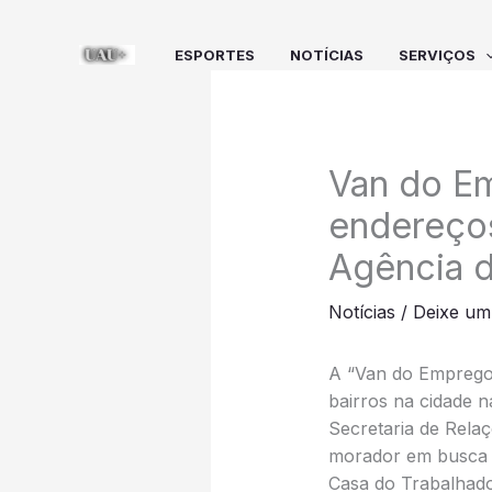
Ir
para
ESPORTES
NOTÍCIAS
SERVIÇOS
o
conteúdo
Van do Em
endereços
Agência d
Notícias
/
Deixe um
A “Van do Emprego e
bairros na cidade n
Secretaria de Relaç
morador em busca 
Casa do Trabalhado