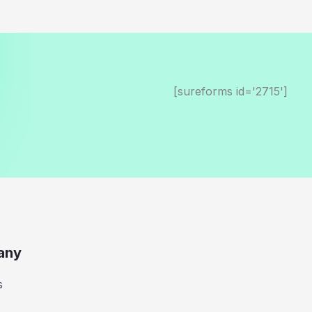
[sureforms id='2715']
any
s