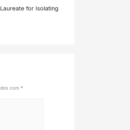
aureate for Isolating
cados com
*