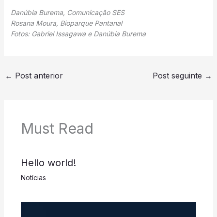
Danúbia Burema, Comunicação SES
Rosana Moura, Bioparque Pantanal
Fotos: Gabriel Issagawa e Danúbia Burema
←
Post anterior
Post seguinte
→
Must Read
Hello world!
Notícias