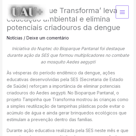
Ir
‘Tampinha que Transforma’ leva
para
o
educação ambiental e elimina
conteúdo
potenciais criadouros da dengue
Notícias
/
Deixe um comentário
Iniciativa do Nuptec do Bioparque Pantanal foi destaque
durante ação da SES que formou multiplicadores no combate
ao mosquito Aedes aegypti
Às vésperas do período endêmico da dengue, ações
educativas desenvolvidas pela SES (Secretaria de Estado
de Saúde) reforçam a importância de eliminar potenciais
criadouros do Aedes aegypti. No Bioparque Pantanal, o
projeto Tampinha que Transforma mostrou às crianças como
a simples reutilização de tampinhas plásticas pode evitar o
acúmulo de água e ainda gerar brinquedos ecológicos que
estimulam a prevenção dentro das famílias.
Durante ação educativa realizada pela SES neste mês e que