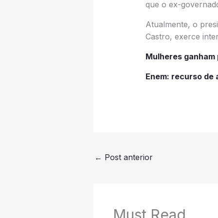
que o ex-governador
Atualmente, o presi
Castro, exerce int
Mulheres ganham p
Enem: recurso de a
←
Post anterior
Must Read