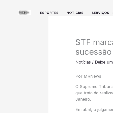
Ir
para
ESPORTES
NOTÍCIAS
SERVIÇOS
o
conteúdo
STF marca
sucessão
Notícias
/
Deixe um
Por MRNews
O Supremo Tribunal
que trata da reali
Janeiro.
Em abril, o julgame