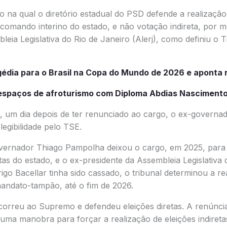
o na qual o diretório estadual do PSD defende a realização 
 comando interino do estado, e não votação indireta, por 
leia Legislativa do Rio de Janeiro (Alerj), como definiu o 
gédia para o Brasil na Copa do Mundo de 2026 e aponta 
espaços de afroturismo com Diploma Abdias Nasciment
, um dia depois de ter renunciado ao cargo, o ex-governad
legibilidade pelo TSE.
vernador Thiago Pampolha deixou o cargo, em 2025, para
as do estado, e o ex-presidente da Assembleia Legislativa 
rigo Bacellar tinha sido cassado, o tribunal determinou a re
mandato-tampão, até o fim de 2026.
orreu ao Supremo e defendeu eleições diretas. A renúncia 
ma manobra para forçar a realização de eleições indiretas,