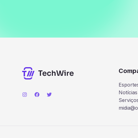
Comp
Esporte
Notícias
Serviço
midia@o