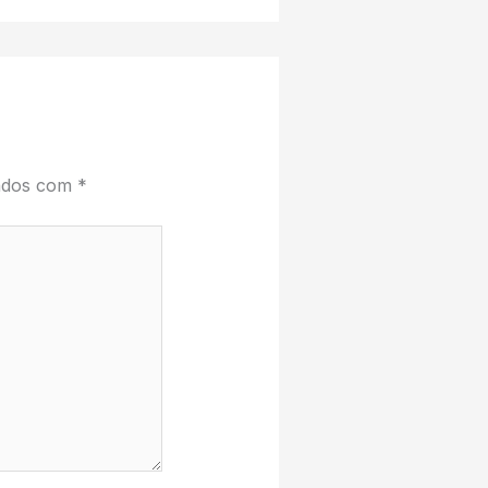
cados com
*