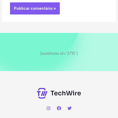
[sureforms id='2715']