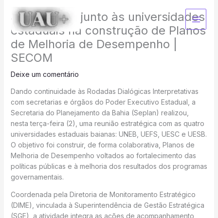
Ir
Seplan atua junto às universidades
para
o
estaduais na construção de Planos
conteúdo
de Melhoria de Desempenho |
SECOM
Deixe um comentário
Dando continuidade às Rodadas Dialógicas Interpretativas
com secretarias e órgãos do Poder Executivo Estadual, a
Secretaria do Planejamento da Bahia (Seplan) realizou,
nesta terça-feira (2), uma reunião estratégica com as quatro
universidades estaduais baianas: UNEB, UEFS, UESC e UESB.
O objetivo foi construir, de forma colaborativa, Planos de
Melhoria de Desempenho voltados ao fortalecimento das
políticas públicas e à melhoria dos resultados dos programas
governamentais.
Coordenada pela Diretoria de Monitoramento Estratégico
(DIME), vinculada à Superintendência de Gestão Estratégica
(SGE), a atividade integra as ações de acompanhamento,