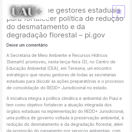
Ir
Semarh reúne gestores estaduais
para
o
para fortalecer política de redução
conteúdo
do desmatamento e da
degradação florestal – pi.gov
Deixe um comentário
A Secretaria de Meio Ambiente e Recursos Hídricos
(Semarh) promoveu, nesta terça-feira (3), no Centro de
Educação Ambiental (CEA), em Teresina, um encontro
estratégico que reuniu gestores de todas as secretarias
estaduais para discutir as ações preparatórias e o processo
de consolidação do REDD+ Jurisdicional no estado.
A iniciativa integra a política climática e ambiental do Piauí e
tem como objetivo fortalecer a atuação integrada dos
órgãos estaduais na implementação do REDD+ Jurisdicional,
uma política de governo voltada à preservação ambiental, à
redução do desmatamento e da degradação florestal, além
da promoção do pagamento por serviços ambientais, com