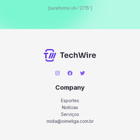
[sureforms id='2715']
Company
Esportes
Notícias
Serviços
midia@oimeliga.com.br