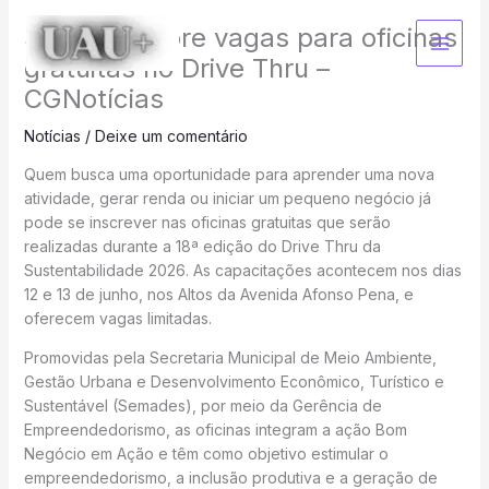
Ir
Semades abre vagas para oficinas
para
o
gratuitas no Drive Thru –
conteúdo
CGNotícias
Notícias
/
Deixe um comentário
Quem busca uma oportunidade para aprender uma nova
atividade, gerar renda ou iniciar um pequeno negócio já
pode se inscrever nas oficinas gratuitas que serão
realizadas durante a 18ª edição do Drive Thru da
Sustentabilidade 2026. As capacitações acontecem nos dias
12 e 13 de junho, nos Altos da Avenida Afonso Pena, e
oferecem vagas limitadas.
Promovidas pela Secretaria Municipal de Meio Ambiente,
Gestão Urbana e Desenvolvimento Econômico, Turístico e
Sustentável (Semades), por meio da Gerência de
Empreendedorismo, as oficinas integram a ação Bom
Negócio em Ação e têm como objetivo estimular o
empreendedorismo, a inclusão produtiva e a geração de