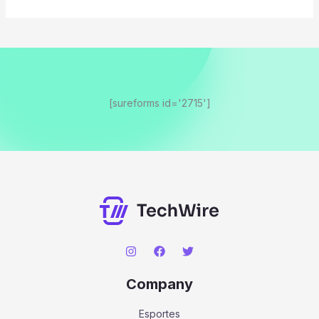
[sureforms id='2715']
Company
Esportes