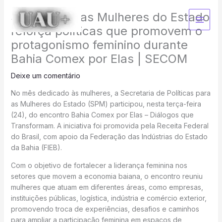
Ir
Secretaria das Mulheres do Estado
para
o
reforça políticas que promovem o
conteúdo
protagonismo feminino durante
Bahia Comex por Elas | SECOM
Deixe um comentário
No mês dedicado às mulheres, a Secretaria de Políticas para
as Mulheres do Estado (SPM) participou, nesta terça-feira
(24), do encontro Bahia Comex por Elas – Diálogos que
Transformam. A iniciativa foi promovida pela Receita Federal
do Brasil, com apoio da Federação das Indústrias do Estado
da Bahia (FIEB).
Com o objetivo de fortalecer a liderança feminina nos
setores que movem a economia baiana, o encontro reuniu
mulheres que atuam em diferentes áreas, como empresas,
instituições públicas, logística, indústria e comércio exterior,
promovendo troca de experiências, desafios e caminhos
para ampliar a participação feminina em espaços de