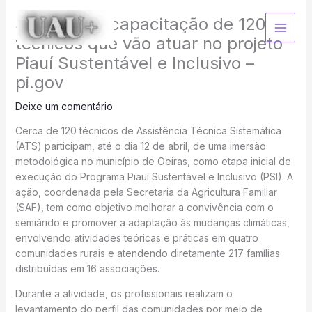
Ir
SAF realiza capacitação de 120
para
o
técnicos que vão atuar no projeto
conteúdo
Piauí Sustentável e Inclusivo –
pi.gov
Deixe um comentário
Cerca de 120 técnicos de Assistência Técnica Sistemática
(ATS) participam, até o dia 12 de abril, de uma imersão
metodológica no município de Oeiras, como etapa inicial de
execução do Programa Piauí Sustentável e Inclusivo (PSI). A
ação, coordenada pela Secretaria da Agricultura Familiar
(SAF), tem como objetivo melhorar a convivência com o
semiárido e promover a adaptação às mudanças climáticas,
envolvendo atividades teóricas e práticas em quatro
comunidades rurais e atendendo diretamente 217 famílias
distribuídas em 16 associações.
Durante a atividade, os profissionais realizam o
levantamento do perfil das comunidades por meio de