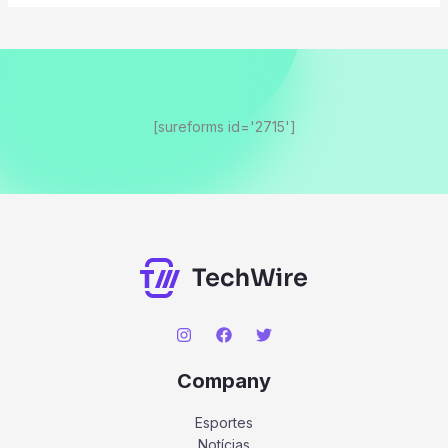
[sureforms id='2715']
Company
Esportes
Notícias