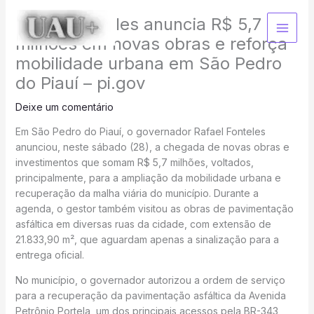
Ir
Rafael Fonteles anuncia R$ 5,7
para
o
milhões em novas obras e reforça
conteúdo
mobilidade urbana em São Pedro
do Piauí – pi.gov
Deixe um comentário
Em São Pedro do Piauí, o governador Rafael Fonteles
anunciou, neste sábado (28), a chegada de novas obras e
investimentos que somam R$ 5,7 milhões, voltados,
principalmente, para a ampliação da mobilidade urbana e
recuperação da malha viária do município. Durante a
agenda, o gestor também visitou as obras de pavimentação
asfáltica em diversas ruas da cidade, com extensão de
21.833,90 m², que aguardam apenas a sinalização para a
entrega oficial.
No município, o governador autorizou a ordem de serviço
para a recuperação da pavimentação asfáltica da Avenida
Petrônio Portela, um dos principais acessos pela BR-343,