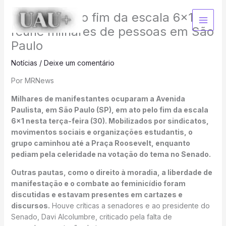
Ir
Protesto pelo fim da escala 6×1
para
o
reúne milhares de pessoas em São
conteúdo
Paulo
Notícias
/
Deixe um comentário
Por MRNews
Milhares de manifestantes ocuparam a Avenida
Paulista, em São Paulo (SP), em ato pelo fim da escala
6×1 nesta terça-feira (30). Mobilizados por sindicatos,
movimentos sociais e organizações estudantis, o
grupo caminhou até a Praça Roosevelt, enquanto
pediam pela celeridade na votação do tema no Senado.
Outras pautas, como o direito à moradia, a liberdade de
manifestação e o combate ao feminicídio foram
discutidas e estavam presentes em cartazes e
discursos.
Houve críticas a senadores e ao presidente do
Senado, Davi Alcolumbre, criticado pela falta de