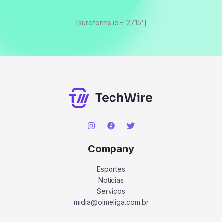
[sureforms id='2715']
Company
Esportes
Notícias
Serviços
midia@oimeliga.com.br