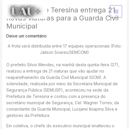
Ir
Prefeitura de Teresina entrega 21
para
o
novas viaturas para a Guarda Civil
conteúdo
Municipal
Deixe um comentário
A frota será distribuída entre 17 equipes operacionais (Foto:
Jailson Soares/SEMCOM)
O prefeito Silvio Mendes, na manhã desta quinta-feira (27),
realizou a entrega de 21 viaturas que vão ajudar no
reaparelhamento da Guarda Civil Municipal (GCM). A
solenidade, realizada por meio da Secretaria Municipal de
Segurança Pública (SEMUSP), aconteceu na sede da
Prefeitura de Teresina e contou com a presença do
secretário municipal de Segurança, Cel. Wagner Torres; da
comandante da Guarda Municipal, Lucijane Ibiapina Silva e
gestores da Prefeitura.
Em coletiva, o chefe do executivo municipal enalteceu o