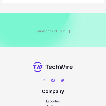
[sureforms id='2715']
Company
Esportes