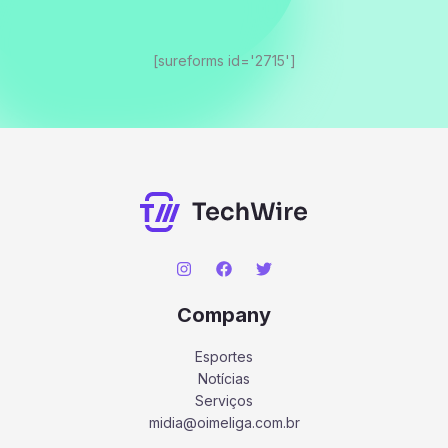
[sureforms id='2715']
Company
Esportes
Notícias
Serviços
midia@oimeliga.com.br