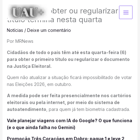
Ir
prazo para obter ou regularizar
para
o
título termina nesta quarta
conteúdo
Notícias
/
Deixe um comentário
Por MRNews
Cidadãos de todo o país têm até esta quarta-feira (6)
para obter o primeiro título ou regularizar o documento
na Justiça Eleitoral.
Quem não atualizar a situação ficará impossibilitado de votar
nas Eleições 2026, em outubro.
A medida pode ser feita presencialmente nos cartórios
eleitorais ou pela internet, por meio do sistema de
autoatendimento
, para quem já tem biometria cadastrada.
Vale planejar viagens com IA do Google? O que funciona
(e o que ainda falha no Gemini)
Promoção Três Corações em Dobro: pague 1 e leve 2