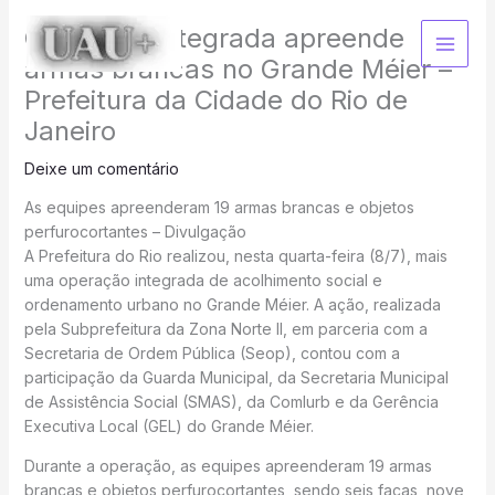
Ir
Operação integrada apreende
para
o
armas brancas no Grande Méier –
conteúdo
Prefeitura da Cidade do Rio de
Janeiro
Deixe um comentário
As equipes apreenderam 19 armas brancas e objetos
perfurocortantes – Divulgação
A Prefeitura do Rio realizou, nesta quarta-feira (8/7), mais
uma operação integrada de acolhimento social e
ordenamento urbano no Grande Méier. A ação, realizada
pela Subprefeitura da Zona Norte II, em parceria com a
Secretaria de Ordem Pública (Seop), contou com a
participação da Guarda Municipal, da Secretaria Municipal
de Assistência Social (SMAS), da Comlurb e da Gerência
Executiva Local (GEL) do Grande Méier.
Durante a operação, as equipes apreenderam 19 armas
brancas e objetos perfurocortantes, sendo seis facas, nove