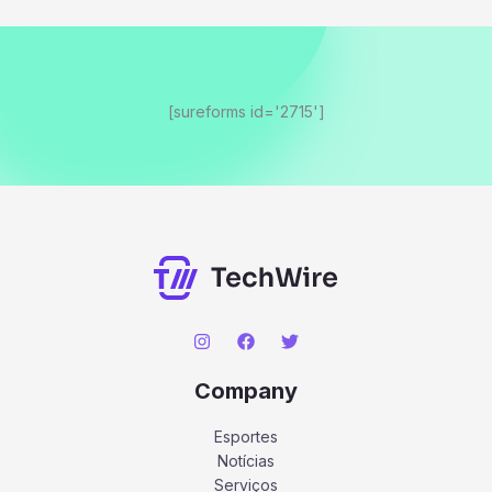
[sureforms id='2715']
Company
Esportes
Notícias
Serviços