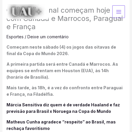
Ir
Oitavas de final começam hoje
para
o
com Canadá e Marrocos, Paraguai
conteúdo
e França
Esportes
/
Deixe um comentário
Começam neste sábado (4) os jogos das oitavas de
final da Copa do Mundo 2026.
A primeira partida será entre Canadá e Marrocos. As
equipes se enfrentam em Houston (EUA), às 14h
(horário de Brasília).
Mais tarde, às 18h, é a vez do confronto entre Paraguai
e França, na Filadélfia.
Márcia Sensitiva diz quem é de verdade Haaland e faz
previsão para Brasil x Noruega na Copa do Mundo
Matheus Cunha agradece “respeito” ao Brasil, mas
rechaça favoritismo