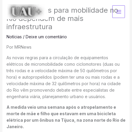
Ir
Novas regras para mobilidade no
para
o
Rio dependem de mais
conteúdo
infraestrutura
Notícias
/
Deixe um comentário
Por MRNews
As novas regras para a circulação de equipamentos
elétricos de micromobilidade como ciclomotores (duas ou
três rodas e a velocidade máxima de 50 quilômetros por
hora) e autopropelidos (podem ter uma ou mais rodas e a
velocidade máxima de 32 quilômetros por hora) na cidade
do Rio vêm promovendo debate entre especialistas de
engenharia viária, planejamento urbano e usuários.
A medida veio uma semana após o atropelamento e
morte de mãe e filho que estavam em uma bicicleta
elétrica por um ônibus na Tijuca, na zona norte do Rio de
Janeiro.