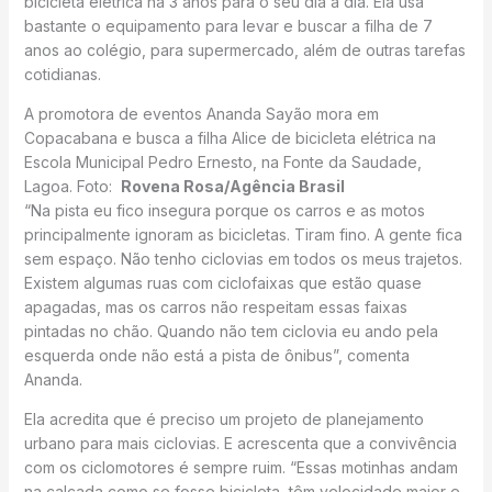
bicicleta elétrica há 3 anos para o seu dia a dia. Ela usa
bastante o equipamento para levar e buscar a filha de 7
anos ao colégio, para supermercado, além de outras tarefas
cotidianas.
A promotora de eventos Ananda Sayão mora em
Copacabana e busca a filha Alice de bicicleta elétrica na
Escola Municipal Pedro Ernesto, na Fonte da Saudade,
Lagoa. Foto:
Rovena Rosa/Agência Brasil
“Na pista eu fico insegura porque os carros e as motos
principalmente ignoram as bicicletas. Tiram fino. A gente fica
sem espaço. Não tenho ciclovias em todos os meus trajetos.
Existem algumas ruas com ciclofaixas que estão quase
apagadas, mas os carros não respeitam essas faixas
pintadas no chão. Quando não tem ciclovia eu ando pela
esquerda onde não está a pista de ônibus”, comenta
Ananda.
Ela acredita que é preciso um projeto de planejamento
urbano para mais ciclovias. E acrescenta que a convivência
com os ciclomotores é sempre ruim. “Essas motinhas andam
na calçada como se fosse bicicleta, têm velocidade maior e