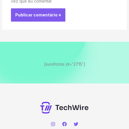
vez que eu comentar.
[sureforms id='2715']