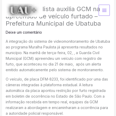
Ir
Muralha Paulista auxilia GCM na
para
o
apreensão de veículo furtado –
conteúdo
Prefeitura Municipal de Ubatuba
Deixe um comentário
A integração do sistema de videomonitoramento de Ubatuba
ao programa Muralha Paulista já apresenta resultados no
município. Na manhã de terça-feira, 02, , a Guarda Civil
Municipal (GCM) apreendeu um veículo com registro de
furto, que aconteceu no dia 21 de maio, após um alerta
emitido automaticamente pelo sistema de monitoramento.
O veículo, de placa DFM-8233, foi identificado por uma das
câmeras integradas à plataforma estadual. A leitura
automática da placa apontou restrição por furto registrada
em boletim de ocorrência no Estado de São Paulo. Com a
informação recebida em tempo real, equipes da GCM
realizaram a abordagem e encaminharam a ocorrência para
a autoridade policial responsável.