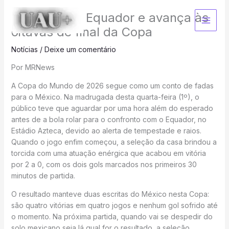
Ir
México bate Equador e avança às
para
o
oitavas de final da Copa
conteúdo
Notícias
/
Deixe um comentário
Por MRNews
A Copa do Mundo de 2026 segue como um conto de fadas
para o México. Na madrugada desta quarta-feira (1º), o
público teve que aguardar por uma hora além do esperado
antes de a bola rolar para o confronto com o Equador, no
Estádio Azteca, devido ao alerta de tempestade e raios.
Quando o jogo enfim começou, a seleção da casa brindou a
torcida com uma atuação enérgica que acabou em vitória
por 2 a 0, com os dois gols marcados nos primeiros 30
minutos de partida.
O resultado manteve duas escritas do México nesta Copa:
são quatro vitórias em quatro jogos e nenhum gol sofrido até
o momento. Na próxima partida, quando vai se despedir do
solo mexicano seja lá qual for o resultado, a seleção