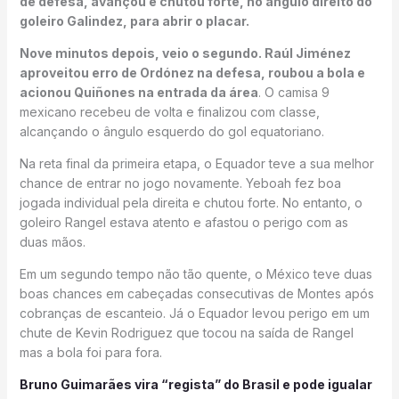
de defesa, avançou e chutou forte, no ângulo direito do
goleiro Galindez, para abrir o placar.
Nove minutos depois, veio o segundo. Raúl Jiménez
aproveitou erro de Ordónez na defesa, roubou a bola e
acionou Quiñones na entrada da área
. O camisa 9
mexicano recebeu de volta e finalizou com classe,
alcançando o ângulo esquerdo do gol equatoriano.
Na reta final da primeira etapa, o Equador teve a sua melhor
chance de entrar no jogo novamente. Yeboah fez boa
jogada individual pela direita e chutou forte. No entanto, o
goleiro Rangel estava atento e afastou o perigo com as
duas mãos.
Em um segundo tempo não tão quente, o México teve duas
boas chances em cabeçadas consecutivas de Montes após
cobranças de escanteio. Já o Equador levou perigo em um
chute de Kevin Rodriguez que tocou na saída de Rangel
mas a bola foi para fora.
Bruno Guimarães vira “regista” do Brasil e pode igualar