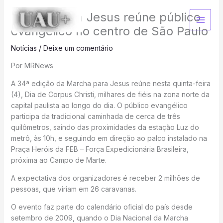
Ir
Marcha para Jesus reúne público
para
o
evangélico no centro de São Paulo
conteúdo
Notícias
/
Deixe um comentário
Por MRNews
A 34ª edição da Marcha para Jesus reúne nesta quinta-feira
(4), Dia de Corpus Christi, milhares de fiéis na zona norte da
capital paulista ao longo do dia. O público evangélico
participa da tradicional caminhada de cerca de três
quilômetros, saindo das proximidades da estação Luz do
metrô, às 10h, e seguindo em direção ao palco instalado na
Praça Heróis da FEB – Força Expedicionária Brasileira,
próxima ao Campo de Marte.
A expectativa dos organizadores é receber 2 milhões de
pessoas, que viriam em 26 caravanas.
O evento faz parte do calendário oficial do país desde
setembro de 2009, quando o Dia Nacional da Marcha