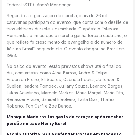
Federal (STF), André Mendonça.
Segundo a organização da marcha, mais de 26 mil
caravanas participam do evento, que conta com o desfile de
trios elétricos durante a caminhada. O apóstolo Estevam
Hernandes afirmou que a marcha ganha força a cada ano, o
que reflete “o crescimento do evangelho e do número de
fiéis no Brasil”, segundo ele. O evento chegou ao Brasil em
1993.
No palco do evento, estão previstos shows até o final do
dia, com artistas como Aline Barros, André & Felipe,
Anderson Freire, Eli Soares, Gabriela Rocha, Jefferson &
Suellen, Isadora Pompeo, Julliany Souza, Leandro Borges,
Lukas Agustinho, Marcelo Markes, Maria Marçal, Maria Pita,
Renascer Praise, Samuel Eleoterio, Talita Dias, Thalles
Roberto, Ton Carfi e Zoe Dance.
Monique Medeiros faz gesto de coração após receber
perdão no caso Henry Borel
Fachin autoriza AGU a defender Moraes em processo