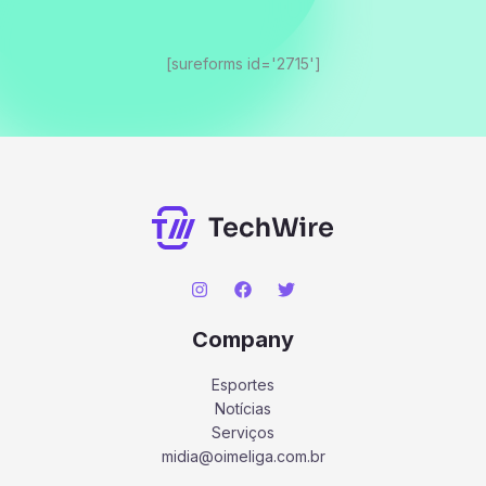
[sureforms id='2715']
Company
Esportes
Notícias
Serviços
midia@oimeliga.com.br