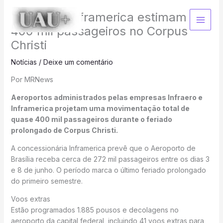
Ir
Infraero e Inframerica estimam
para
o
400 mil passageiros no Corpus
conteúdo
Christi
Notícias
/
Deixe um comentário
Por MRNews
Aeroportos administrados pelas empresas Infraero e
Inframerica projetam uma movimentação total de
quase 400 mil passageiros durante o feriado
prolongado de Corpus Christi.
A concessionária Inframerica prevê que o Aeroporto de
Brasília receba cerca de 272 mil passageiros entre os dias 3
e 8 de junho. O período marca o último feriado prolongado
do primeiro semestre.
Voos extras
Estão programados 1.885 pousos e decolagens no
aeroporto da capital federal, incluindo 41 voos extras para