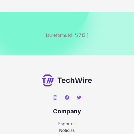
[sureforms id='2715']
Company
Esportes
Notícias