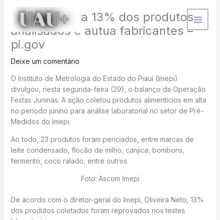
Ir
Imepi reprova 13% dos produtos
para
o
analisados e autua fabricantes –
conteúdo
pi.gov
Deixe um comentário
O Instituto de Metrologia do Estado do Piauí (Imepi)
divulgou, nesta segunda-feira (29), o balanço da Operação
Festas Juninas. A ação coletou produtos alimentícios em alta
no período junino para análise laboratorial no setor de Pré-
Medidos do Imepi.
Ao todo, 23 produtos foram periciados, entre marcas de
leite condensado, flocão de milho, canjica, bombons,
fermento, coco ralado, entre outros.
Foto: Ascom Imepi
De acordo com o diretor-geral do Imepi, Oliveira Neto, 13%
dos produtos coletados foram reprovados nos testes