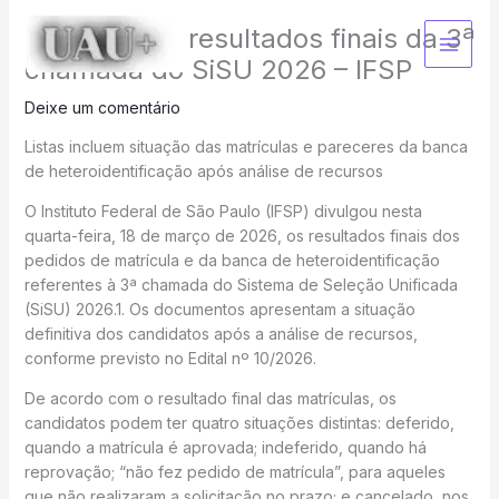
Ir
IFSP divulga resultados finais da 3ª
para
o
chamada do SiSU 2026 – IFSP
conteúdo
Deixe um comentário
Listas incluem situação das matrículas e pareceres da banca
de heteroidentificação após análise de recursos
O Instituto Federal de São Paulo (IFSP) divulgou nesta
quarta-feira, 18 de março de 2026, os resultados finais dos
pedidos de matrícula e da banca de heteroidentificação
referentes à 3ª chamada do Sistema de Seleção Unificada
(SiSU) 2026.1. Os documentos apresentam a situação
definitiva dos candidatos após a análise de recursos,
conforme previsto no Edital nº 10/2026.
De acordo com o resultado final das matrículas, os
candidatos podem ter quatro situações distintas: deferido,
quando a matrícula é aprovada; indeferido, quando há
reprovação; “não fez pedido de matrícula”, para aqueles
que não realizaram a solicitação no prazo; e cancelado, nos