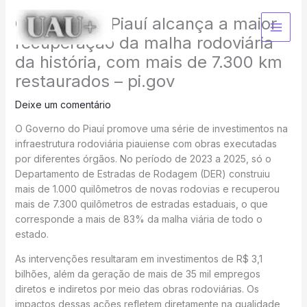
Ir
Governo do Piauí alcança a maior
para
o
recuperação da malha rodoviária
conteúdo
da história, com mais de 7.300 km
restaurados – pi.gov
Deixe um comentário
O Governo do Piauí promove uma série de investimentos na
infraestrutura rodoviária piauiense com obras executadas
por diferentes órgãos. No período de 2023 a 2025, só o
Departamento de Estradas de Rodagem (DER) construiu
mais de 1.000 quilômetros de novas rodovias e recuperou
mais de 7.300 quilômetros de estradas estaduais, o que
corresponde a mais de 83% da malha viária de todo o
estado.
As intervenções resultaram em investimentos de R$ 3,1
bilhões, além da geração de mais de 35 mil empregos
diretos e indiretos por meio das obras rodoviárias. Os
impactos dessas ações refletem diretamente na qualidade