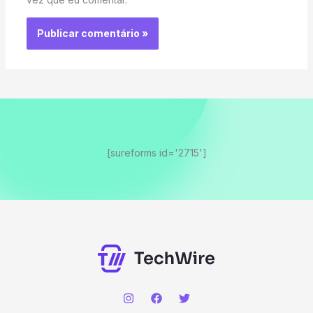
[sureforms id='2715']