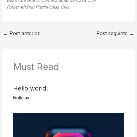
Beatricce Bruno, Comunicação da Casa Civil
Fotos: Afrânio Pissini/Casa Civil
←
Post anterior
Post seguinte
→
Must Read
Hello world!
Notícias