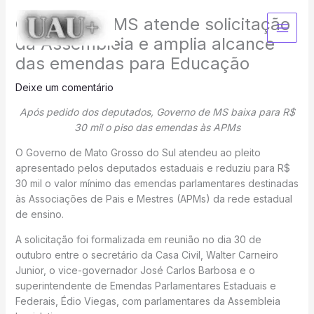
Ir
Governo de MS atende solicitação
para
o
da Assembleia e amplia alcance
conteúdo
das emendas para Educação
Deixe um comentário
Após pedido dos deputados, Governo de MS baixa para R$
30 mil o piso das emendas às APMs
O Governo de Mato Grosso do Sul atendeu ao pleito
apresentado pelos deputados estaduais e reduziu para R$
30 mil o valor mínimo das emendas parlamentares destinadas
às Associações de Pais e Mestres (APMs) da rede estadual
de ensino.
A solicitação foi formalizada em reunião no dia 30 de
outubro entre o secretário da Casa Civil, Walter Carneiro
Junior, o vice-governador José Carlos Barbosa e o
superintendente de Emendas Parlamentares Estaduais e
Federais, Édio Viegas, com parlamentares da Assembleia