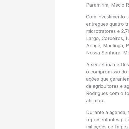
Paramirim, Médio R
Com investimento s
entregues quatro tr
microtratores e 2.7
Largo, Cordeiros, I
Anagé, Maetinga, P
Nossa Senhora, Mor
A secretária de De
o compromisso do G
ações que garantem
de agricultores e 
Rodrigues com o for
afirmou.
Durante a agenda, t
representantes polí
mil ações de limpez