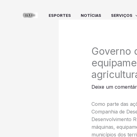
Ir
para
ESPORTES
NOTÍCIAS
SERVIÇOS
o
conteúdo
Governo d
equipamen
agricultu
Deixe um comentár
Como parte das açõe
Companhia de Desen
Desenvolvimento Rur
máquinas, equipame
municípios dos terr