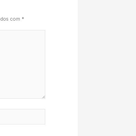
cados com
*