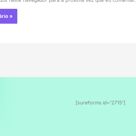
dos neste navegador para a próxima vez que eu comentar.
[sureforms id='2715']