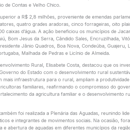
io de Contas e Velho Chico.
uperior a R$ 2,8 milhões, proveniente de emendas parlam
atores, quatro grades aradoras, cinco forrageiras, oito plai
00 caixas d’água. A ação beneficiou os municípios de Jacar
uiú, Bom Jesus da Serra, Cândido Sales, Encruzilhada, Vitó
residente Jânio Quadros, Boa Nova, Condeúba, Guajeru, 
tugaba, Malhada de Pedras e Licínio de Almeida.
senvolvimento Rural, Elisabete Costa, destacou que os inv
overno do Estado com o desenvolvimento rural sustentáv
 mais infraestrutura para o rural, ampliam a produtividad
agricultoras familiares, reafirmando o compromisso do gov
talecimento da agricultura familiar e o desenvolvimento ru
ambém foi realizada a Plenária das Aguadas, reunindo lide
ticos e integrantes de movimentos sociais. Na ocasião, fo
a e abertura de aguadas em diferentes municípios da região