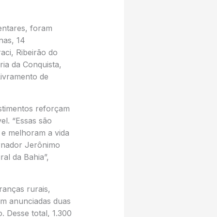
entares, foram
nas, 14
aci, Ribeirão do
ria da Conquista,
Livramento de
estimentos reforçam
el. “Essas são
e e melhoram a vida
ernador Jerônimo
ral da Bahia”,
ranças rurais,
ram anunciadas duas
. Desse total, 1.300