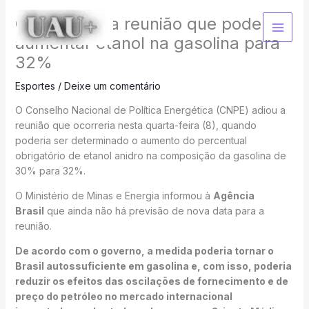
Ir
Governo adia reunião que pode
para
o
aumentar etanol na gasolina para
conteúdo
32%
Esportes
/
Deixe um comentário
O Conselho Nacional de Política Energética (CNPE) adiou a
reunião que ocorreria nesta quarta-feira (8), quando
poderia ser determinado o aumento do percentual
obrigatório de etanol anidro na composição da gasolina de
30% para 32%.
O Ministério de Minas e Energia informou à
Agência
Brasil
que ainda não há previsão de nova data para a
reunião.
De acordo com o governo, a medida poderia tornar o
Brasil autossuficiente em gasolina e, com isso, poderia
reduzir os efeitos das oscilações de fornecimento e de
preço do petróleo no mercado internacional