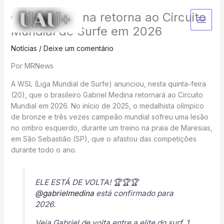
Ir
Gabriel Medina retorna ao Circuito
para
o
Mundial de Surfe em 2026
conteúdo
Notícias
/
Deixe um comentário
Por MRNews
A WSL (Liga Mundial de Surfe) anunciou, nesta quinta-feira
(20), que o brasileiro Gabriel Medina retornará ao Circuito
Mundial em 2026. No início de 2025, o medalhista olímpico
de bronze e três vezes campeão mundial sofreu uma lesão
no ombro esquerdo, durante um treino na praia de Maresias,
em São Sebastião (SP), que o afastou das competições
durante todo o ano.
ELE ESTÁ DE VOLTA! 🏆🏆🏆
@gabrielmedina
​ está confirmado para
2026.
Veja Gabriel de volta entre a elite do surf, 1