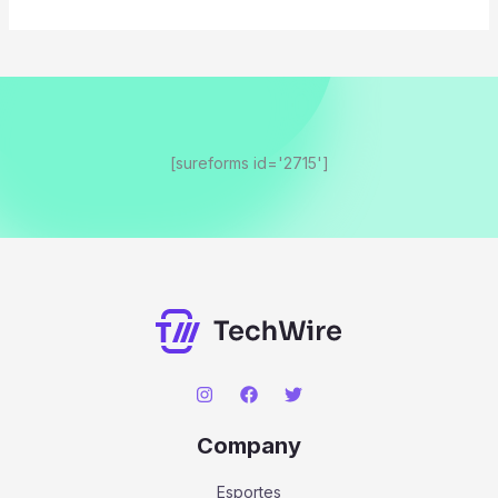
[sureforms id='2715']
Company
Esportes