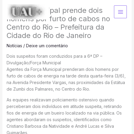
Ir
Força Municipal prende dois
para
o
homens por furto de cabos no
conteúdo
Centro do Rio – Prefeitura da
Cidade do Rio de Janeiro
Notícias
/
Deixe um comentário
Dois suspeitos foram conduzidos para a 6ª DP –
Divulgação/Força Municipal
Agentes da Força Municipal prenderam dois homens por
furto de cabos de energia na tarde desta quarta-feira (3/6),
na Avenida Presidente Vargas, nas proximidades da Estátua
de Zumbi dos Palmares, no Centro do Rio.
As equipes realizavam policiamento ostensivo quando
perceberam dois indivíduos em atitude suspeita, retirando
fios de energia de um bueiro localizado na via pública. Os
agentes abordaram os suspeitos, identificados como
Cristiano Barbosa da Natividade e André Lucas e Silva
Guimarães.