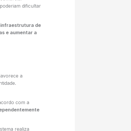
oderiam dificultar
infraestrutura de
ras e aumentar a
favorece a
tidade.
 acordo com a
ndependentemente
stema realiza