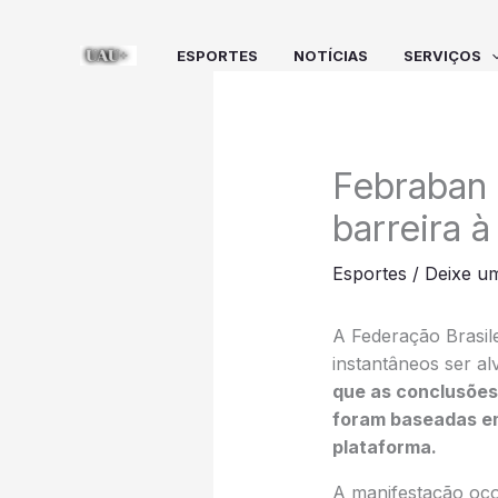
Ir
para
ESPORTES
NOTÍCIAS
SERVIÇOS
o
conteúdo
Febraban 
barreira 
Esportes
/
Deixe u
A Federação Brasil
instantâneos ser al
que as conclusões
foram baseadas em
plataforma.
A manifestação oco