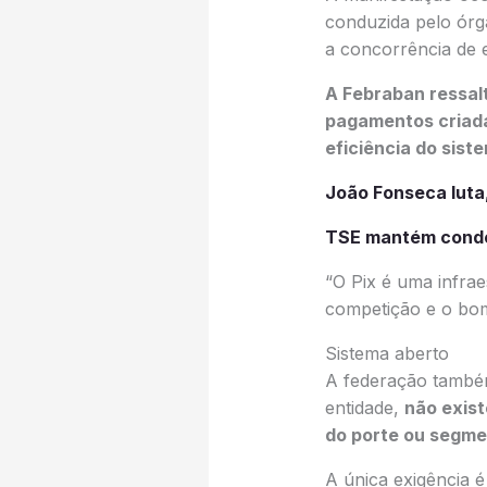
conduzida pelo órg
a concorrência de 
A Febraban ressalt
pagamentos criada
eficiência do sist
João Fonseca luta
TSE mantém conden
“O Pix é uma infra
competição e o bom
Sistema aberto
A federação também 
entidade,
não exist
do porte ou segme
A única exigência 