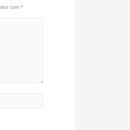
cados com
*