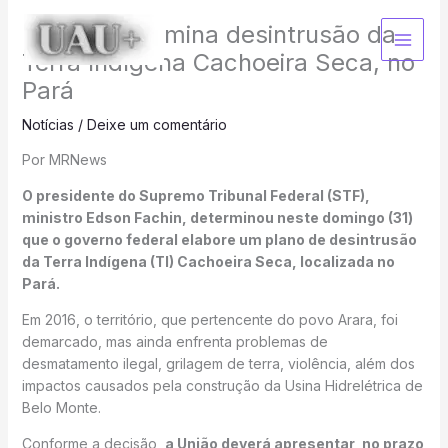
Ir
Fachin determina desintrusão da
para
o
Terra Indígena Cachoeira Seca, no
conteúdo
Pará
Notícias
/
Deixe um comentário
Por MRNews
O presidente do Supremo Tribunal Federal (STF),
ministro Edson Fachin, determinou neste domingo (31)
que o governo federal elabore um plano de desintrusão
da Terra Indígena (TI) Cachoeira Seca, localizada no
Pará.
Em 2016, o território, que pertencente do povo Arara, foi
demarcado, mas ainda enfrenta problemas de
desmatamento ilegal, grilagem de terra, violência, além dos
impactos causados pela construção da Usina Hidrelétrica de
Belo Monte.
Conforme a decisão,
a União deverá apresentar, no prazo