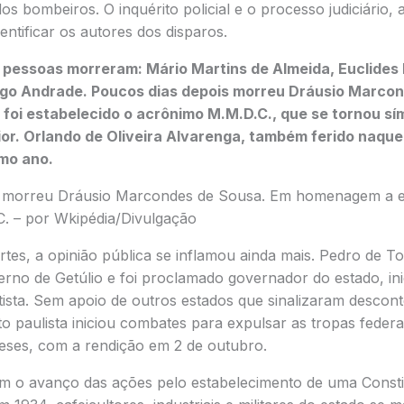
os bombeiros. O inquérito policial e o processo judiciário,
ntificar os autores dos disparos.
 pessoas morreram: Mário Martins de Almeida, Euclides 
o Andrade. Poucos dias depois morreu Dráusio Marcon
foi estabelecido o acrônimo M.M.D.C., que se tornou sí
or. Orlando de Oliveira Alvarenga, também ferido naque
mo ano.
 morreu Dráusio Marcondes de Sousa. Em homenagem a ele
. – por Wkipédia/Divulgação
tes, a opinião pública se inflamou ainda mais. Pedro de 
erno de Getúlio e foi proclamado governador do estado, ini
tista. Sem apoio de outros estados que sinalizaram desco
 paulista iniciou combates para expulsar as tropas federa
eses, com a rendição em 2 de outubro.
om o avanço das ações pelo estabelecimento de uma Consti