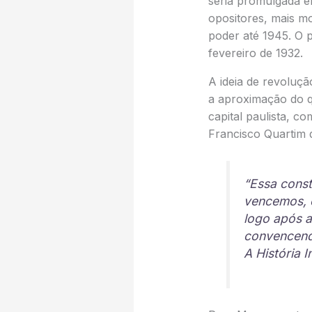
seria promulgada em
opositores, mais m
poder até 1945. O p
fevereiro de 1932.
A ideia de revoluç
a aproximação do 
capital paulista, c
Francisco Quartim 
“Essa const
vencemos, e
logo após a 
convencendo
A História I