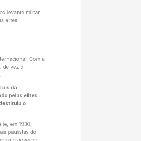
 levante militar
 elites.
nternacional. Com a
u de vez a
.
Luís da
do pelas elites
destituiu o
ite, em 1930,
is paulistas do
contra o governo