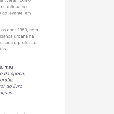
 mantiveram como
a contínua no
s do levante, em
e os anos 1950, com
udança urbana na
destaca o professor
ulo.
s, mas
mo da época,
grafia,
or do livro
vações.