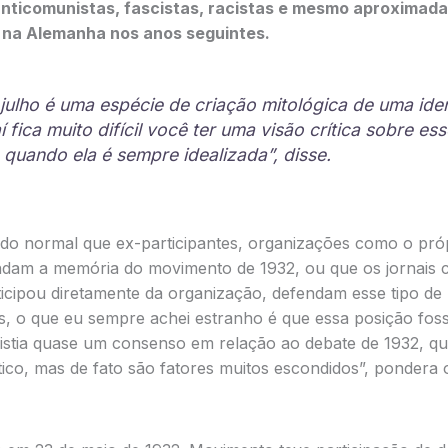
anticomunistas, fascistas, racistas e mesmo aproximad
 na Alemanha nos anos seguintes.
julho é uma espécie de criação mitológica de uma ide
aí fica muito difícil você ter uma visão crítica sobre es
quando ela é sempre idealizada”, disse.
do normal que ex-participantes, organizações como o pr
endam a memória do movimento de 1932, ou que os jornais
ticipou diretamente da organização, defendam esse tipo de 
, o que eu sempre achei estranho é que essa posição fos
Existia quase um consenso em relação ao debate de 1932, q
tico, mas de fato são fatores muitos escondidos”, pondera o