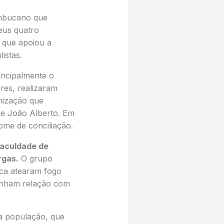
ambucano que
seus quatro
o que apoiou a
istas.
rincipalmente o
res, realizaram
nização que
de João Alberto. Em
ome de conciliação.
Faculdade de
rgas.
O grupo
tica atearam fogo
tinham relação com
 a população, que