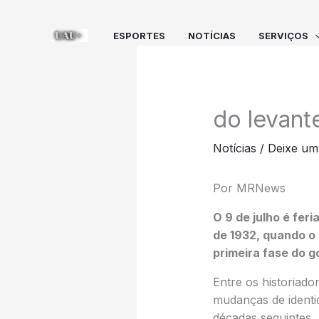
Ir
para
ESPORTES
NOTÍCIAS
SERVIÇOS
o
conteúdo
do levant
Notícias
/
Deixe um
Por MRNews
O 9 de julho é fer
de 1932, quando o 
primeira fase do g
Entre os historiad
mudanças de identi
décadas seguintes.