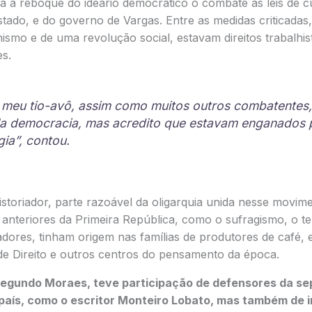
a a reboque do ideário democrático o combate às leis de c
tado, e do governo de Vargas. Entre as medidas criticadas, 
mo e de uma revolução social, estavam direitos trabalhist
es.
meu tio-avô, assim como muitos outros combatentes,
la democracia, mas acredito que estavam enganados 
gia”, contou.
toriador, parte razoável da oligarquia unida nesse movime
anteriores da Primeira República, como o sufragismo, o t
adores, tinham origem nas famílias de produtores de café, e
de Direito e outros centros do pensamento da época.
egundo Moraes, teve participação de defensores da s
país, como o escritor Monteiro Lobato, mas também de i