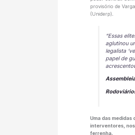
provisório de Varga
(Uniderp).
“Essas elit
aglutinou um
legalista ‘
papel de gua
acrescentou
Assembleia
Rodoviários
Uma das medidas d
interventores, no
ferrenha.