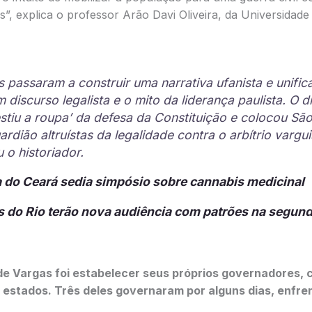
s”, explica o professor Arão Davi Oliveira, da Universida
es passaram a construir uma narrativa ufanista e unifi
 discurso legalista e o mito da liderança paulista. O d
vestiu a roupa’ da defesa da Constituição e colocou Sã
rdião altruístas da legalidade contra o arbítrio vargui
 o historiador.
 do Ceará sedia simpósio sobre cannabis medicinal
 do Rio terão nova audiência com patrões na segund
e Vargas foi estabelecer seus próprios governadores,
s estados. Três deles governaram por alguns dias, enfr