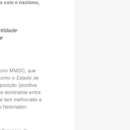
as com o nazismo,
ntidade
se
óprio MMDC, que
 como o
Estado de
posição (positiva
se dominante entre
ue tem melhorado e
 historiador.