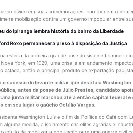
rco cívico em suas comemorações, não foi nem o primeiro
imeira mobilização contra um governo impopular entre suas
 do Ipiranga lembra história do bairro da Liberdade
lford Roxo permanecerá preso à disposição da Justiça
a esteira da primeira grande crise do sistema financeiro i
 Nova York, em 1929, uma crise já em andamento impacto
 estado, então o principal produto de exportação paulista
a o sucesso do levante militar que destituiu Washington 
ública, antes da posse de Júlio Prestes, candidato apoia
 Uma junta militar marchou até a então capital federal e 
o em seu lugar o gaúcho Getúlio Vargas.
sidente Washington Luís e o fim da Política do Café com Le
alguma medida, o isolamento das elites agrárias e industria
o intuito de mobilizar a população para uma guerra civil 