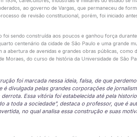
 1934, cafeicultores, industriais e militares do estado se
oderados, ao governo de Vargas, que permaneceu de form
rocesso de revisão constitucional, porém, foi iniciado ante
ão foi sendo construída aos poucos e ganhou força durant
quarto centenário da cidade de São Paulo e uma grande m
om a abertura de avenidas e grandes obras públicas, como 
de Moraes, do curso de história da Universidade de São Pa
rução foi marcada nessa ideia, falsa, de que perdemo
 é divulgada pelas grandes corporações de jornalis
derrota. Essa vitória foi estabelecida até pela historio
 a toda a sociedade”, destaca o professor, que é aut
nvertida
, no qual analisa essa construção e suas moti