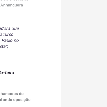
de Anhanguera
cadora que
iscurso
o Paulo no
sta”,
a-feira
 chamados de
entando oposição