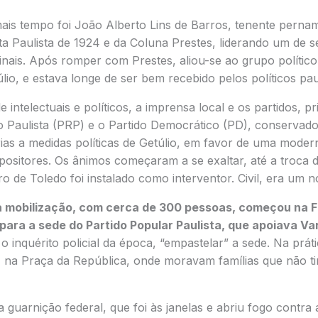
 mais tempo foi João Alberto Lins de Barros, tenente pern
ta Paulista de 1924 e da Coluna Prestes, liderando um de 
inais. Após romper com Prestes, aliou-se ao grupo polític
lio, e estava longe de ser bem recebido pelos políticos paul
 intelectuais e políticos, a imprensa local e os partidos, p
o Paulista (PRP) e o Partido Democrático (PD), conservado
as a medidas políticas de Getúlio, em favor de uma moder
ositores. Os ânimos começaram a se exaltar, até a troca 
 de Toledo foi instalado como interventor. Civil, era um n
 mobilização, com cerca de 300 pessoas, começou na 
u para a sede do Partido Popular Paulista, que apoiava Va
o inquérito policial da época, “empastelar” a sede. Na prá
, na Praça da República, onde moravam famílias que não 
a guarnição federal, que foi às janelas e abriu fogo contra