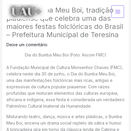
Ir
Dia do Bumba Meu Boi, tradição
para
o
piauiense que celebra uma das
conteúdo
maiores festas folclóricas do Brasil
– Prefeitura Municipal de Teresina
Deixe um comentário
Dia do Bumba Meu Boi (Foto: Ascom FMC)
A Fundação Municipal de Cultura Monsenhor Chaves (FMC),
celebra neste dia 30 de junho, o Dia do Bumba Meu Boi,
uma das manifestações folclóricas mais ricas, antigas e
expressivas da cultura popular piauiense. Com raízes
profundas que misturam elementos das culturas europeia,
africana e indígena, essa festa é considerada um verdadeiro
Patrimônio Cultural Imaterial da Humanidade.
Misturando teatro, dança, música e artes plásticas, o Bumba
Meu Boi, encena um drama social repleto de sátira e humor.
A brincadeira gira em torno da clássica lenda de Catirina e