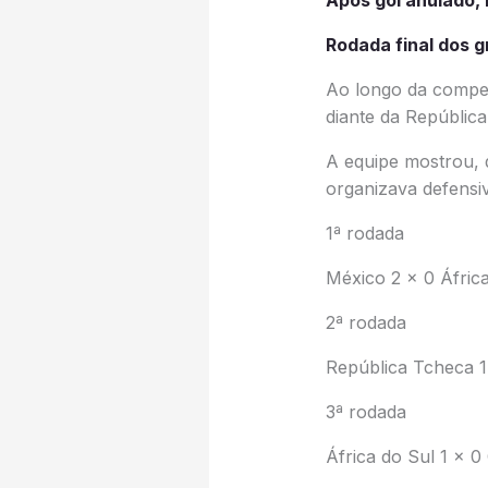
Após gol anulado, 
Rodada final dos g
Ao longo da compe
diante da República
A equipe mostrou, 
organizava defensi
1ª rodada
México 2 x 0 Áfric
2ª rodada
República Tcheca 1 
3ª rodada
África do Sul 1 x 0