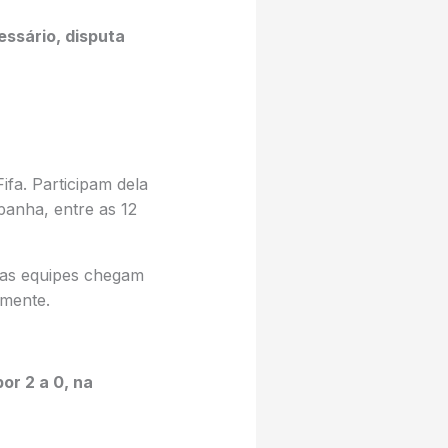
ssário, disputa
fa. Participam dela
panha, entre as 12
uas equipes chegam
amente.
or 2 a 0, na