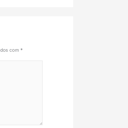
cados com
*