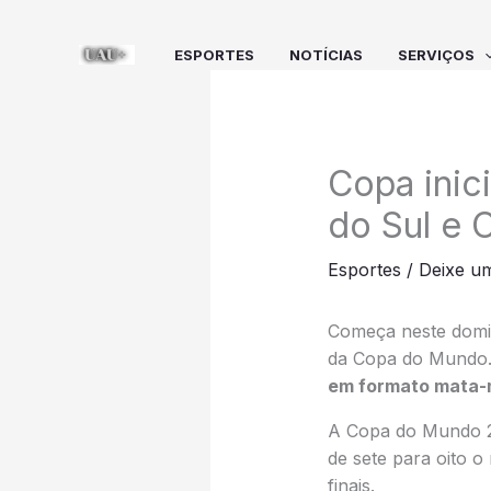
Ir
para
ESPORTES
NOTÍCIAS
SERVIÇOS
o
conteúdo
Copa inic
do Sul e 
Esportes
/
Deixe u
Começa neste domin
da Copa do Mundo. 
em formato mata-m
A Copa do Mundo 20
de sete para oito 
finais.