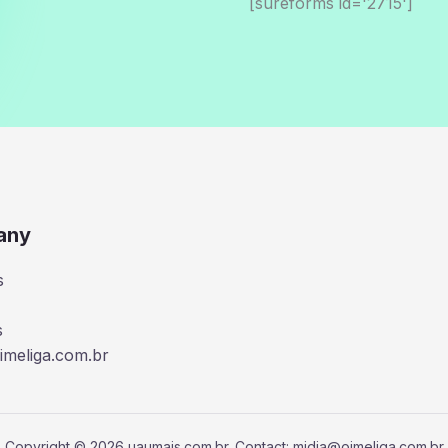
[sureforms id='2715']
any
s
s
imeliga.com.br
Copyright © 2026 uaumais.com.br. Contact: midia@oimeliga.com.br