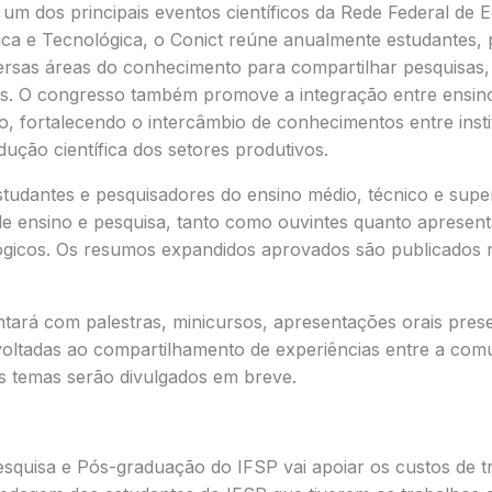
m dos principais eventos científicos da Rede Federal de 
ífica e Tecnológica, o Conict reúne anualmente estudantes,
versas áreas do conhecimento para compartilhar pesquisas,
s. O congresso também promove a integração entre ensino
, fortalecendo o intercâmbio de conhecimentos entre insti
ução científica dos setores produtivos.
studantes e pesquisadores do ensino médio, técnico e supe
 de ensino e pesquisa, tanto como ouvintes quanto apresen
lógicos. Os resumos expandidos aprovados são publicados no
rá com palestras, minicursos, apresentações orais presenc
voltadas ao compartilhamento de experiências entre a comun
os temas serão divulgados em breve.
esquisa e Pós-graduação do IFSP vai apoiar os custos de t