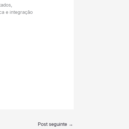
tados,
ca e integração
Post seguinte
→