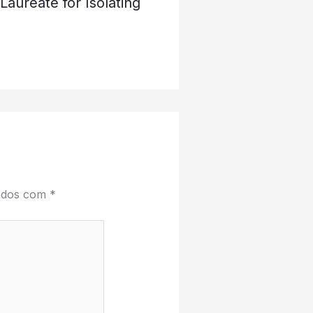
aureate for Isolating
cados com
*