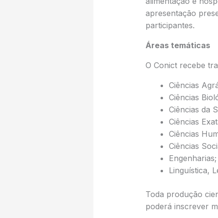
alimentação e hosp
apresentação presen
participantes.
Áreas temáticas
O Conict recebe tr
Ciências Agrá
Ciências Biol
Ciências da 
Ciências Exat
Ciências Hu
Ciências Soci
Engenharias;
Linguística, L
Toda produção cien
poderá inscrever m