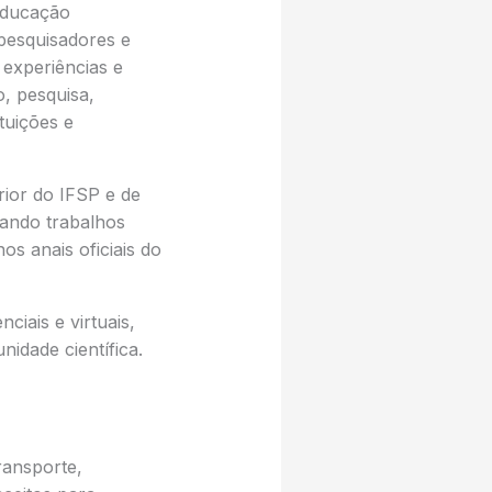
Educação
 pesquisadores e
 experiências e
, pesquisa,
tuições e
rior do IFSP e de
tando trabalhos
s anais oficiais do
iais e virtuais,
idade científica.
ransporte,