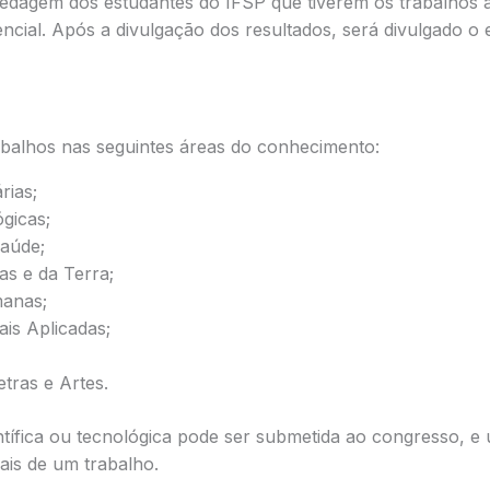
edagem dos estudantes do IFSP que tiverem os trabalhos a
cial. Após a divulgação dos resultados, será divulgado o e
abalhos nas seguintes áreas do conhecimento:
rias;
ógicas;
Saúde;
as e da Terra;
manas;
ais Aplicadas;
etras e Artes.
tífica ou tecnológica pode ser submetida ao congresso, 
ais de um trabalho.