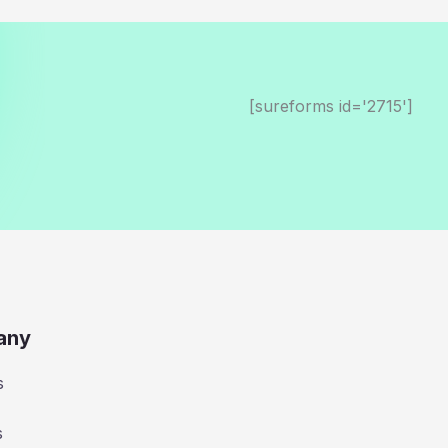
[sureforms id='2715']
any
s
s