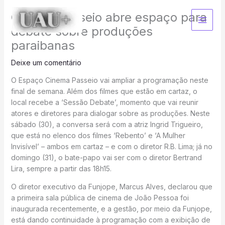
Ir
Cinema Passeio abre espaço para
para
o
debate sobre produções
conteúdo
paraibanas
Deixe um comentário
O Espaço Cinema Passeio vai ampliar a programação neste
final de semana. Além dos filmes que estão em cartaz, o
local recebe a ‘Sessão Debate’, momento que vai reunir
atores e diretores para dialogar sobre as produções. Neste
sábado (30), a conversa será com a atriz Ingrid Trigueiro,
que está no elenco dos filmes ‘Rebento’ e ‘A Mulher
Invisível’ – ambos em cartaz – e com o diretor R.B. Lima; já no
domingo (31), o bate-papo vai ser com o diretor Bertrand
Lira, sempre a partir das 18h15.
O diretor executivo da Funjope, Marcus Alves, declarou que
a primeira sala pública de cinema de João Pessoa foi
inaugurada recentemente, e a gestão, por meio da Funjope,
está dando continuidade à programação com a exibição de