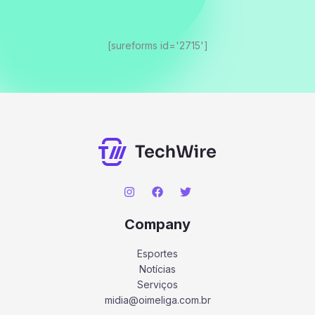
[sureforms id='2715']
Company
Esportes
Notícias
Serviços
midia@oimeliga.com.br