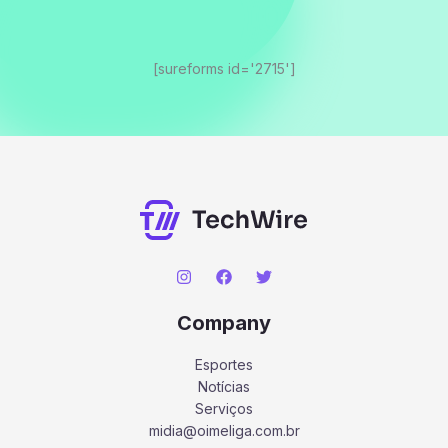
[sureforms id='2715']
Company
Esportes
Notícias
Serviços
midia@oimeliga.com.br