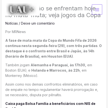
Ir
Brasil e Japão se enfrentam hoje
para
o
no mata-mata; veja jogos da Copa
conteúdo
Notícias
/
Deixe um comentário
Por MRNews
A fase de mata‑mata da Copa do Mundo Fifa de 2026
continua nesta segunda‑feira (29), com três partidas
.
O
destaque é o confronto entre Brasil e Japão, às 14h
(horário de Brasília), em Houston (EUA)
.
Também jogam
Alemanha e Paraguai, às 17h30,
em
Boston (EUA); e
Holanda e Marrocos, às 22h
, em
Monterrey (México).
Assim como nos demais confrontos eliminatórios, em caso
de empate no tempo regulamentar haverá prorrogação e,
se necessário, disputa por pênaltis.
Caixa paga Bolsa Família a beneficiários com NIS de