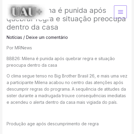
Ir
BBB26; Milena é punida após
para
o
quebrar regra e situação preocupa
conteúdo
dentro da casa
Notícias
/
Deixe um comentário
Por MRNews
BBB26: Milena é punida após quebrar regra e situação
preocupa dentro da casa
O clima segue tenso no Big Brother Brasil 26, e mais uma vez
a participante Milena acabou no centro das atenções após
descumprir regras do programa. A sequência de atitudes da
sister durante a madrugada trouxe consequências imediatas
e acendeu o alerta dentro da casa mais vigiada do país.
Produção age após descumprimento de regra