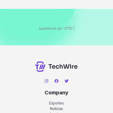
[sureforms id='2715']
Company
Esportes
Notícias