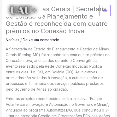
Ir
Agência Minas Gerais | Secretaria
para
o
de Estado de Planejamento e
conteúdo
Gestão é reconhecida com quatro
prêmios no Conexão Inova
Notícias
/
Deixe um comentário
A Secretaria de Estado de Planejamento e Gestão de Minas
Gerais (Seplag-MG) foi reconhecida com quatro prêmios no
Conexão Inova, anunciados durante o Convergência,
evento realizado pela Rede Conexão Inovação Pública
entre os dias 11 e 13/3, em Goiânia (GO). As iniciativas
premiadas são voltadas à inovação, à automatização de
processos e à melhoria dos serviços públicos prestados
pelo Governo de Minas ao cidadão.
Entre os projetos reconhecidos está a iniciativa “Equipe
Volante para Inovação e Automação no Governo de Minas”,
vinculada ao programa Automatiza.MG, que conquistou o 3º
lugar na categoria Gestão em Organizações Públicas: ações