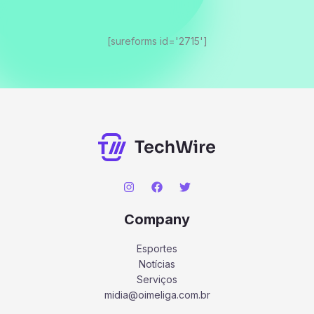
[sureforms id='2715']
Company
Esportes
Notícias
Serviços
midia@oimeliga.com.br