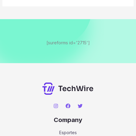
[sureforms id='2715']
Company
Esportes