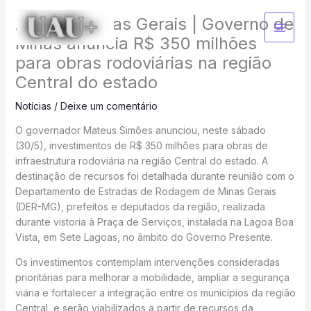
Ir
Agência Minas Gerais | Governo de
para
o
Minas anuncia R$ 350 milhões
conteúdo
para obras rodoviárias na região
Central do estado
Notícias
/
Deixe um comentário
O governador Mateus Simões anunciou, neste sábado
(30/5), investimentos de R$ 350 milhões para obras de
infraestrutura rodoviária na região Central do estado. A
destinação de recursos foi detalhada durante reunião com o
Departamento de Estradas de Rodagem de Minas Gerais
(DER-MG), prefeitos e deputados da região, realizada
durante vistoria à Praça de Serviços, instalada na Lagoa Boa
Vista, em Sete Lagoas, no âmbito do Governo Presente.
Os investimentos contemplam intervenções consideradas
prioritárias para melhorar a mobilidade, ampliar a segurança
viária e fortalecer a integração entre os municípios da região
Central, e serão viabilizados a partir de recursos da