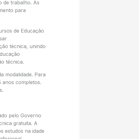
o de trabalho. As
amento para
cursos de Educação
sar
ção técnica, unindo
 Educação
o técnica.
da modalidade. Para
5 anos completos.
s.
çado pelo Governo
nica gratuita. A
os estudos na idade
fissional.