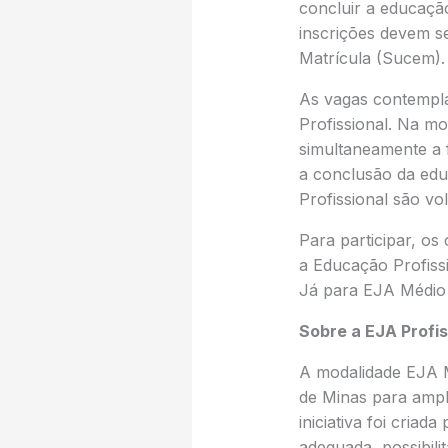
concluir a educação
inscrições devem s
Matrícula (Sucem). 
As vagas contempl
Profissional. Na m
simultaneamente a 
a conclusão da edu
Profissional são vo
Para participar, os
a Educação Profiss
Já para EJA Médio P
Sobre a EJA Profis
A modalidade EJA M
de Minas para ampli
iniciativa foi cria
adequada, possibili