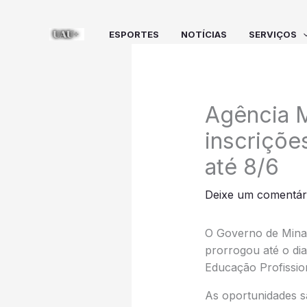
Ir
para
ESPORTES
NOTÍCIAS
SERVIÇOS
o
conteúdo
Agência M
inscriçõe
até 8/6
Deixe um comentár
O Governo de Minas
prorrogou até o di
Educação Profissio
As oportunidades sã