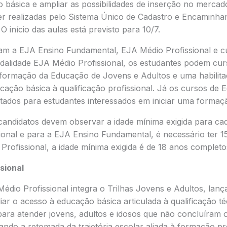
 básica e ampliar as possibilidades de inserção no mercad
er realizadas pelo Sistema Único de Cadastro e Encaminh
O início das aulas está previsto para 10/7.
am a EJA Ensino Fundamental, EJA Médio Profissional e 
odalidade EJA Médio Profissional, os estudantes podem cur
formação da Educação de Jovens e Adultos e uma habilita
cação básica à qualificação profissional. Já os cursos de
ltados para estudantes interessados em iniciar uma formaçã
 candidatos devem observar a idade mínima exigida para ca
ional e para a EJA Ensino Fundamental, é necessário ter 1
rofissional, a idade mínima exigida é de 18 anos completo
sional
édio Profissional integra o Trilhas Jovens e Adultos, lan
ar o acesso à educação básica articulada à qualificação téc
da para atender jovens, adultos e idosos que não concluíram 
tando a retomada da trajetória escolar aliada à formação pro