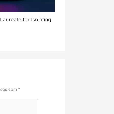
aureate for Isolating
cados com
*