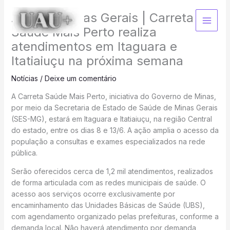
Ir
Agência Minas Gerais | Carreta
para
o
Saúde Mais Perto realiza
conteúdo
atendimentos em Itaguara e
Itatiaiuçu na próxima semana
Notícias
/
Deixe um comentário
A Carreta Saúde Mais Perto, iniciativa do Governo de Minas,
por meio da Secretaria de Estado de Saúde de Minas Gerais
(SES-MG), estará em Itaguara e Itatiaiuçu, na região Central
do estado, entre os dias 8 e 13/6. A ação amplia o acesso da
população a consultas e exames especializados na rede
pública.
Serão oferecidos cerca de 1,2 mil atendimentos, realizados
de forma articulada com as redes municipais de saúde. O
acesso aos serviços ocorre exclusivamente por
encaminhamento das Unidades Básicas de Saúde (UBS),
com agendamento organizado pelas prefeituras, conforme a
demanda local. Não haverá atendimento por demanda