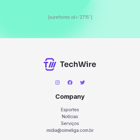
[sureforms id='2715']
Company
Esportes
Notícias
Serviços
midia@oimeliga.com.br