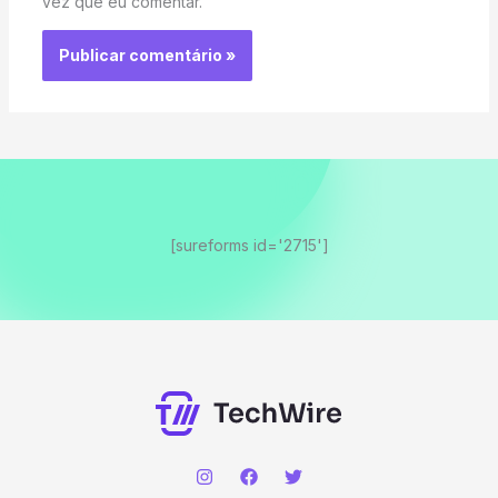
vez que eu comentar.
[sureforms id='2715']