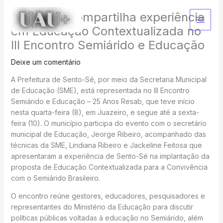
Ir
Sento-Sé compartilha experiência
para
o
em Educação Contextualizada no
conteúdo
III Encontro Semiárido e Educação
Deixe um comentário
A Prefeitura de Sento-Sé, por meio da Secretaria Municipal
de Educação (SME), está representada no III Encontro
Semiárido e Educação – 25 Anos Resab, que teve início
nesta quarta-feira (8), em Juazeiro, e segue até a sexta-
feira (10). O município participa do evento com o secretário
municipal de Educação, Jeorge Ribeiro, acompanhado das
técnicas da SME, Lindiana Ribeiro e Jackeline Feitosa que
apresentaram a experiência de Sento-Sé na implantação da
proposta de Educação Contextualizada para a Convivência
com o Semiárido Brasileiro.
O encontro reúne gestores, educadores, pesquisadores e
representantes do Ministério da Educação para discutir
políticas públicas voltadas à educação no Semiárido, além