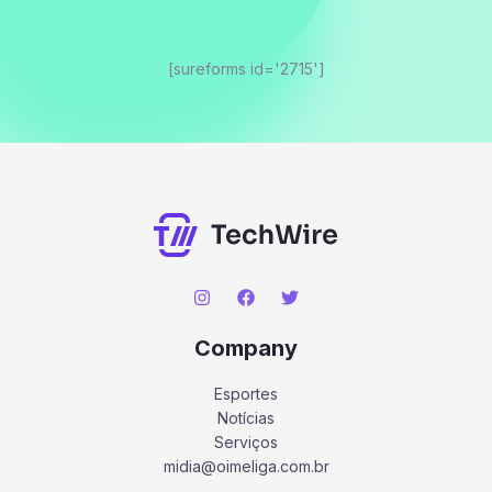
[sureforms id='2715']
Company
Esportes
Notícias
Serviços
midia@oimeliga.com.br